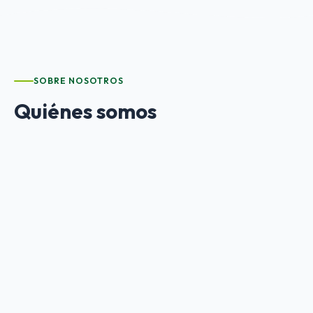
SOBRE NOSOTROS
Quiénes somos
ANDEIS
es una asociación empresarial sin ánimo de
lucro que agrupa a las empresas de inserción
andaluzas. Defendemos los intereses del sector y lo
representamos ante las Administraciones Públicas,
fomentando la cooperación entre las empresas de
inserción para reforzar su desarrollo y consolidación.
Participamos en cursos, jornadas, foros y encuentros