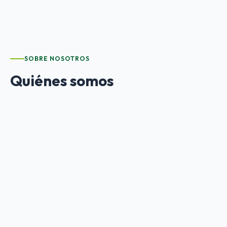
SOBRE NOSOTROS
Quiénes somos
ANDEIS
es una asociación empresarial sin ánimo de
lucro que agrupa a las empresas de inserción
andaluzas. Defendemos los intereses del sector y lo
representamos ante las Administraciones Públicas,
fomentando la cooperación entre las empresas de
inserción para reforzar su desarrollo y consolidación.
Participamos en cursos, jornadas, foros y encuentros