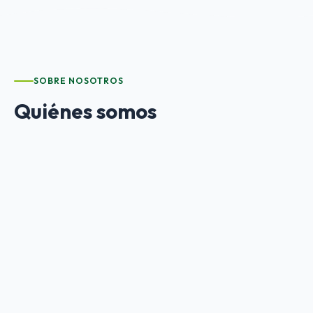
SOBRE NOSOTROS
Quiénes somos
ANDEIS
es una asociación empresarial sin ánimo de
lucro que agrupa a las empresas de inserción
andaluzas. Defendemos los intereses del sector y lo
representamos ante las Administraciones Públicas,
fomentando la cooperación entre las empresas de
inserción para reforzar su desarrollo y consolidación.
Participamos en cursos, jornadas, foros y encuentros