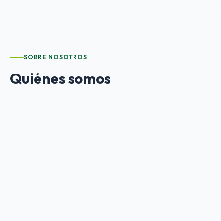
SOBRE NOSOTROS
Quiénes somos
ANDEIS
es una asociación empresarial sin ánimo de
lucro que agrupa a las empresas de inserción
andaluzas. Defendemos los intereses del sector y lo
representamos ante las Administraciones Públicas,
fomentando la cooperación entre las empresas de
inserción para reforzar su desarrollo y consolidación.
Participamos en cursos, jornadas, foros y encuentros